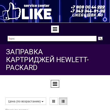
+7 909 00 44 222
+7 343 344-81-92
LIKE66@BK.RU
ЗАПРАВКА
КАРТРИДЖЕЙ HEWLETT-
PACKARD
Цена (по возрастанию)